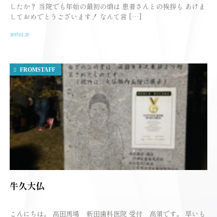
したか？ 当院でも年始の最初の頃は 患者さんとの挨拶も あけま
しておめでとうございます！ なんて言 […]
2015.01.20
FROMSTAFF
牛久大仏
こんにちは。 高田馬場 新田歯科医院 受付 高須です。 早いも