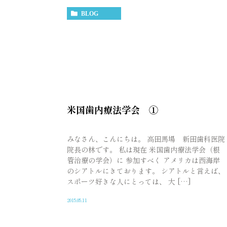
BLOG
米国歯内療法学会 ①
みなさん、こんにちは。 高田馬場 新田歯科医院
院長の林です。 私は現在 米国歯内療法学会（根
管治療の学会）に 参加すべく アメリカは西海岸
のシアトルにきております。 シアトルと言えば、
スポーツ好きな人にとっては、 大 […]
2015.05.11