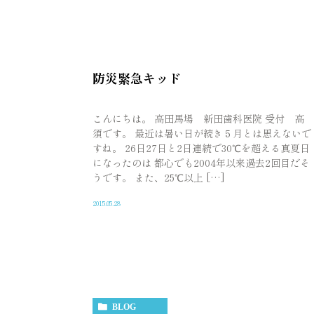
防災緊急キッド
こんにちは。 高田馬場 新田歯科医院 受付 高
須です。 最近は暑い日が続き５月とは思えないで
すね。 26日27日と2日連続で30℃を超える真夏日
になったのは 都心でも2004年以来過去2回目だそ
うです。 また、25℃以上 […]
2015.05.28
BLOG