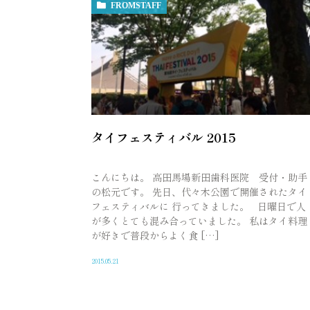
FROMSTAFF
タイフェスティバル 2015
こんにちは。 高田馬場新田歯科医院 受付・助手
の松元です。 先日、代々木公園で開催されたタイ
フェスティバルに 行ってきました。 日曜日で人
が多くとても混み合っていました。 私はタイ料理
が好きで普段からよく食 […]
2015.05.21