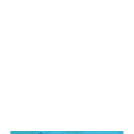
二回目のご予約以降はラインで可能となります。
初回ご予約は電話での受付となります。