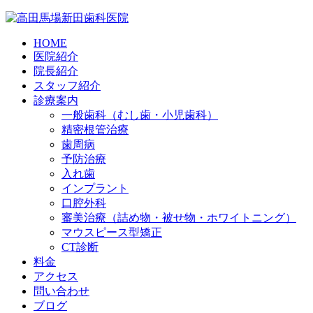
HOME
医院紹介
院長紹介
スタッフ紹介
診療案内
一般歯科（むし歯・小児歯科）
精密根管治療
歯周病
予防治療
入れ歯
インプラント
口腔外科
審美治療（詰め物・被せ物・ホワイトニング）
マウスピース型矯正
CT診断
料金
アクセス
問い合わせ
ブログ