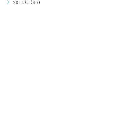
2014年 (46)
ご予約・ご相談はこちらから
二回目のご予約以降はラインで可能となります。
初回ご予約は電話での受付となります。