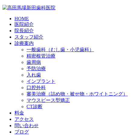
HOME
医院紹介
院長紹介
スタッフ紹介
診療案内
一般歯科（むし歯・小児歯科）
精密根管治療
歯周病
予防治療
入れ歯
インプラント
口腔外科
審美治療（詰め物・被せ物・ホワイトニング）
マウスピース型矯正
CT診断
料金
アクセス
問い合わせ
ブログ