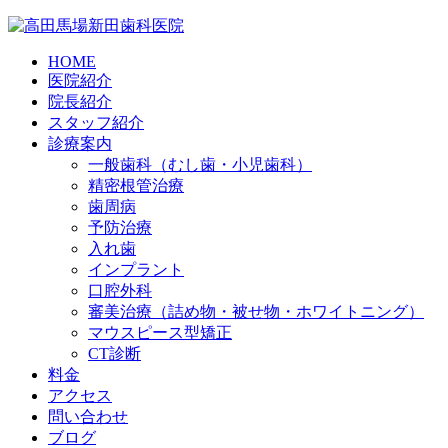
HOME
医院紹介
院長紹介
スタッフ紹介
診療案内
一般歯科（むし歯・小児歯科）
精密根管治療
歯周病
予防治療
入れ歯
インプラント
口腔外科
審美治療（詰め物・被せ物・ホワイトニング）
マウスピース型矯正
CT診断
料金
アクセス
問い合わせ
ブログ