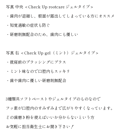
写真 中央 ＜Check Up rootcare ジェルタイプ＞
・歯肉が退縮し、根面が露出してしまっている方にオススメ
・知覚過敏の症状も防ぐ
・研磨剤無配合のため、歯肉にも優しい
写真 右 ＜Check Up gel（ミント）ジェルタイプ＞
・就寝前のブラッシングにプラス
・ミント味なので口腔内もスッキリ
・歯や歯肉に優しい研磨剤無配合
3種類共ソフトペーストやジェルタイプのものなので
フッ素が口腔内のすみずみまで広がりやすくなっています。
どの歯磨き粉を使えばいいか分からないという方
お気軽に担当衛生士にお聞き下さい！