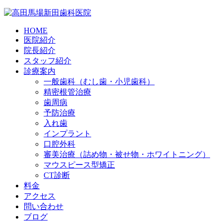
HOME
医院紹介
院長紹介
スタッフ紹介
診療案内
一般歯科（むし歯・小児歯科）
精密根管治療
歯周病
予防治療
入れ歯
インプラント
口腔外科
審美治療（詰め物・被せ物・ホワイトニング）
マウスピース型矯正
CT診断
料金
アクセス
問い合わせ
ブログ