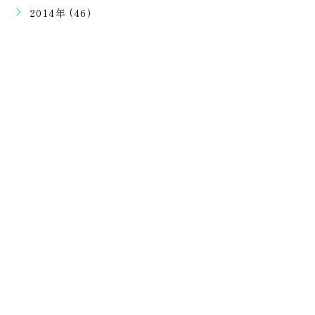
2014年 (46)
ご予約・ご相談はこちらから
二回目のご予約以降はラインで可能となります。
初回ご予約は電話での受付となります。