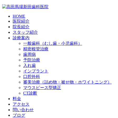
HOME
医院紹介
院長紹介
スタッフ紹介
診療案内
一般歯科（むし歯・小児歯科）
精密根管治療
歯周病
予防治療
入れ歯
インプラント
口腔外科
審美治療（詰め物・被せ物・ホワイトニング）
マウスピース型矯正
CT診断
料金
アクセス
問い合わせ
ブログ