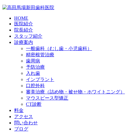
HOME
医院紹介
院長紹介
スタッフ紹介
診療案内
一般歯科（むし歯・小児歯科）
精密根管治療
歯周病
予防治療
入れ歯
インプラント
口腔外科
審美治療（詰め物・被せ物・ホワイトニング）
マウスピース型矯正
CT診断
料金
アクセス
問い合わせ
ブログ