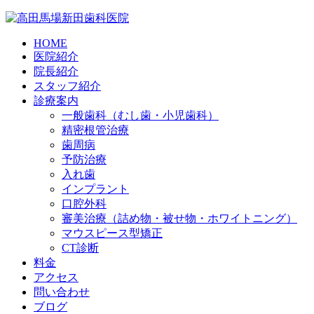
HOME
医院紹介
院長紹介
スタッフ紹介
診療案内
一般歯科（むし歯・小児歯科）
精密根管治療
歯周病
予防治療
入れ歯
インプラント
口腔外科
審美治療（詰め物・被せ物・ホワイトニング）
マウスピース型矯正
CT診断
料金
アクセス
問い合わせ
ブログ