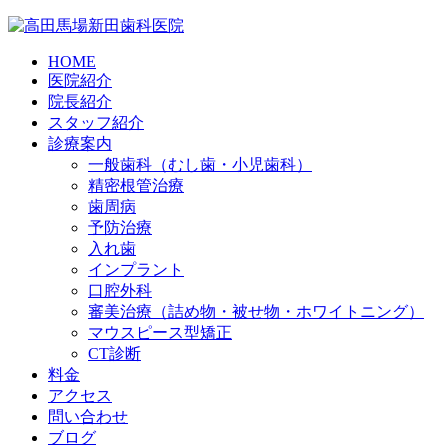
HOME
医院紹介
院長紹介
スタッフ紹介
診療案内
一般歯科（むし歯・小児歯科）
精密根管治療
歯周病
予防治療
入れ歯
インプラント
口腔外科
審美治療（詰め物・被せ物・ホワイトニング）
マウスピース型矯正
CT診断
料金
アクセス
問い合わせ
ブログ