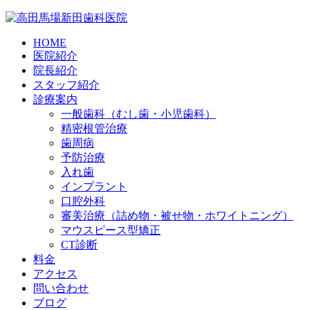
HOME
医院紹介
院長紹介
スタッフ紹介
診療案内
一般歯科（むし歯・小児歯科）
精密根管治療
歯周病
予防治療
入れ歯
インプラント
口腔外科
審美治療（詰め物・被せ物・ホワイトニング）
マウスピース型矯正
CT診断
料金
アクセス
問い合わせ
ブログ