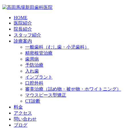
HOME
医院紹介
院長紹介
スタッフ紹介
診療案内
一般歯科（むし歯・小児歯科）
精密根管治療
歯周病
予防治療
入れ歯
インプラント
口腔外科
審美治療（詰め物・被せ物・ホワイトニング）
マウスピース型矯正
CT診断
料金
アクセス
問い合わせ
ブログ