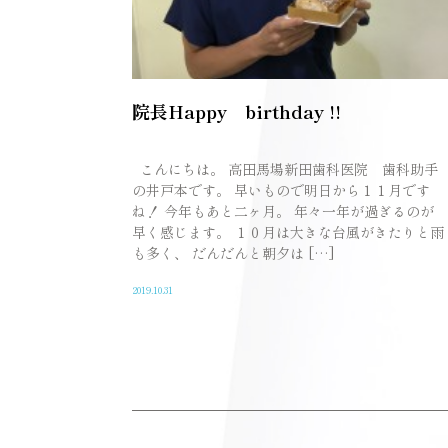
院長Happy birthday !!
こんにちは。 高田馬場新田歯科医院 歯科助手
の井戸本です。 早いもので明日から１１月です
ね！ 今年もあと二ヶ月。 年々一年が過ぎるのが
早く感じます。 １０月は大きな台風がきたりと雨
も多く、 だんだんと朝夕は […]
2019.10.31