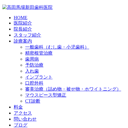
HOME
医院紹介
院長紹介
スタッフ紹介
診療案内
一般歯科（むし歯・小児歯科）
精密根管治療
歯周病
予防治療
入れ歯
インプラント
口腔外科
審美治療（詰め物・被せ物・ホワイトニング）
マウスピース型矯正
CT診断
料金
アクセス
問い合わせ
ブログ